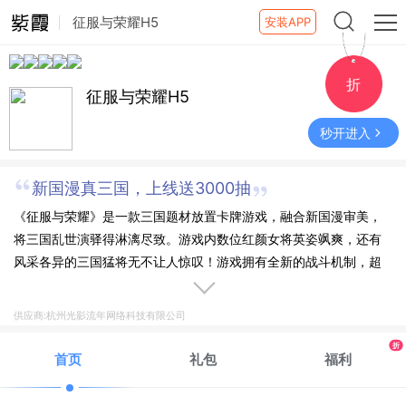
征服与荣耀H5
安装APP
折
征服与荣耀H5
秒开进入
新国漫真三国，上线送3000抽
《征服与荣耀》是一款三国题材放置卡牌游戏，融合新国漫审美，
将三国乱世演驿得淋漓尽致。游戏内数位红颜女将英姿飒爽，还有
风采各异的三国猛将无不让人惊叹！游戏拥有全新的战斗机制，超
强对战打击感，并融合SLG创新玩法让策略更加多样化！让我们一
起穿越时空，回溯过去，塑造属于自己的三国世界吧！
供应商:杭州光影流年网络科技有限公司
折
首页
礼包
福利