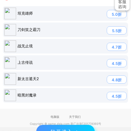
客服
咨询
坦克雄师
5.0折
刀剑笑之霸刀
5.5折
战无止境
4.7折
上古传说
4.5折
新太古遮天2
4.8折
暗黑封魔录
4.5折
电脑版
关于我们
Copyright © game.zixia.com 新广出审[2017]9393号