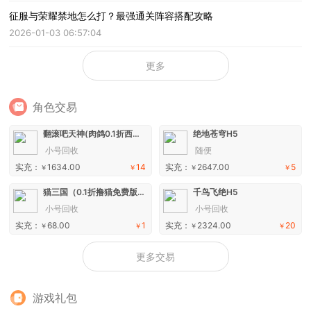
征服与荣耀禁地怎么打？最强通关阵容搭配攻略
2026-01-03 06:57:04
更多
角色交易
翻滚吧天神(肉鸽0.1折西游塔防)H5
绝地苍穹H5
小号回收
随便
实充：
1634.00
14
实充：
2647.00
5
￥
￥
￥
￥
猫三国（0.1折撸猫免费版）H5
千鸟飞绝H5
小号回收
小号回收
实充：
68.00
1
实充：
2324.00
20
￥
￥
￥
￥
更多交易
游戏礼包