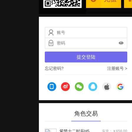
提交登陆
忘记密码?
注册账号 >
角色交易
紫禁十二时辰H5
实充：￥656.00