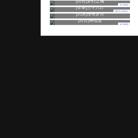
[回合]
梦幻之城
4.0折
[军事]
三十六计
返120%
[武侠]
传奇岁月
[回合]
神仙道
4.8折
玩家服务
推广奖励
家长监控
用户协议
健康游戏忠告：抵制不良游戏 拒绝盗版游戏 注意自我保护 