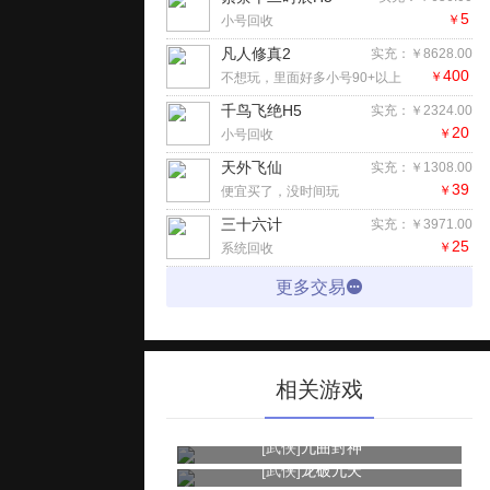
5
￥
小号回收
凡人修真2
实充：￥8628.00
400
￥
不想玩，里面好多小号90+以上
千鸟飞绝H5
实充：￥2324.00
20
￥
小号回收
天外飞仙
实充：￥1308.00
39
￥
便宜买了，没时间玩
三十六计
实充：￥3971.00
25
￥
系统回收
更多交易
相关游戏
[武侠]
九曲封神
[武侠]
龙破九天