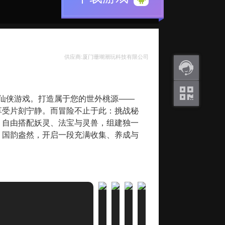
供应商:厦门珊瑚潮玩科技有限公司
返利
国风仙侠游戏。打造属于您的世外桃源——
咨询
享受片刻宁静。而冒险不止于此：挑战秘
关注
！自由搭配妖灵、法宝与灵兽，组建独一
微信
，国韵盎然，开启一段充满收集、养成与