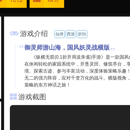
游戏介绍
仙侠
西游
折扣
御灵师游山海，国风妖灵战横版
《纵横无双(0.1折开局送朱雀)手游》是一款
在休闲轻松的家园系统中，开垦灵田、修筑亭台，
境、探索古迹、参与丰富活动，深度体验策略乐趣
无二的强力阵容，应对千变万化的战斗。横版视角
策略的东方神话之旅！
游戏截图