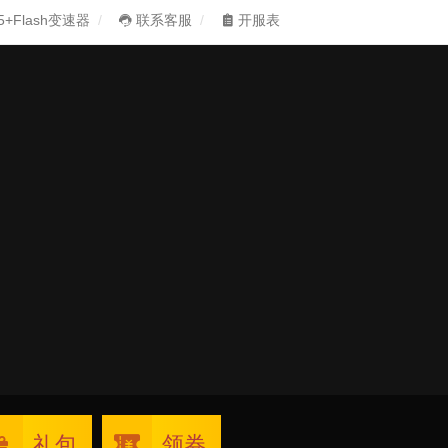
5+Flash变速器
联系客服
开服表
礼包
领券