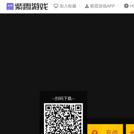
加入收藏
紫霞游戏APP
H
--扫码下载--
充值