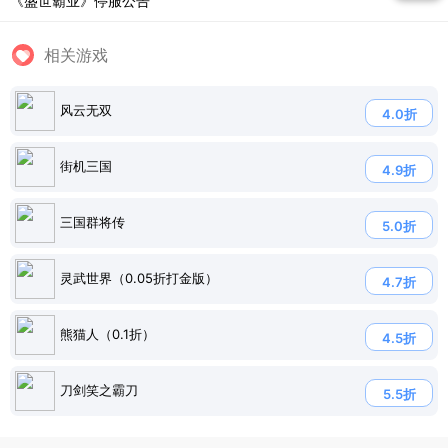
《盛世霸业》停服公告
相关游戏
风云无双
4.0折
街机三国
4.9折
三国群将传
5.0折
灵武世界（0.05折打金版）
4.7折
熊猫人（0.1折）
4.5折
刀剑笑之霸刀
5.5折