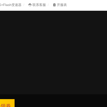
5+Flash变速器
联系客服
开服表
领券