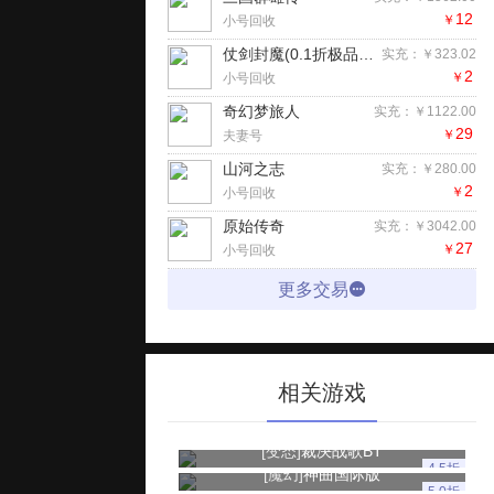
12
￥
小号回收
仗剑封魔(0.1折极品侠客任选)H5
实充：￥323.02
2
￥
小号回收
奇幻梦旅人
实充：￥1122.00
29
￥
夫妻号
山河之志
实充：￥280.00
2
￥
小号回收
原始传奇
实充：￥3042.00
27
￥
小号回收
更多交易
相关游戏
[变态]
裁决战歌BT
4.5折
[魔幻]
神曲国际版
5.0折