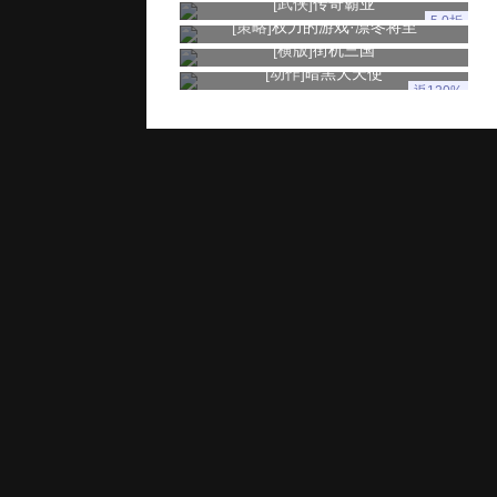
[武侠]
传奇霸业
5.0折
[策略]
权力的游戏·凛冬将至
[横版]
街机三国
[动作]
暗黑大天使
返120%
玩家服务
推广奖励
家长监控
用户协议
健康游戏忠告：抵制不良游戏 拒绝盗版游戏 注意自我保护 