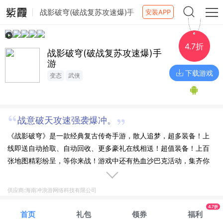
战影破穹(破战复苏攻速爆)手
安装APP
游
4.7折
战影破穹(破战复苏攻速爆)手
游
下载游戏
变态
武侠
战意破天攻速强袭爆冲。
《战影破穹》是一款经典复古传奇手游，散人追梦，超多装备！上
线即送自动拾取、自动回收、更多豪礼在线相送！超值装备！上百
张地图精彩纷呈，等你来战！游戏中还有热血沙巴克活动，集齐你
的兄弟一起血战！超多奖励等你拿！
供应商:海南冲浪游网络科技有限公司
4.7折
首页
礼包
领券
福利