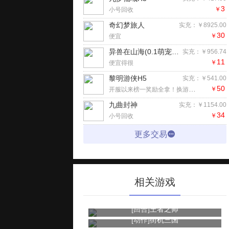
3
￥
小号回收
奇幻梦旅人
实充：￥8925.00
30
￥
便宜
异兽在山海(0.1萌宠仙侠高爆版)H5
实充：￥956.74
11
￥
便宜得很
黎明游侠H5
实充：￥541.00
50
开服以来榜一奖励全拿！换游玩！拿去
￥
九曲封神
实充：￥1154.00
34
￥
小号回收
更多交易
相关游戏
[回合]
王者之师
[动作]
街机三国