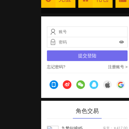
提交登陆
忘记密码?
注册账号 >
角色交易
九梦仙域H5
实充：￥417.00