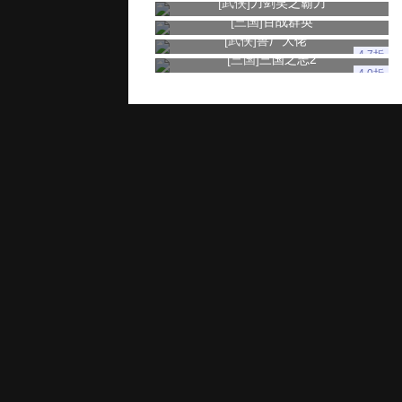
[武侠]
刀剑笑之霸刀
[三国]
百战群英
[武侠]
兽厂大佬
4.7折
[三国]
三国之志2
4.0折