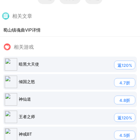
相关文章
蜀山镇魂曲VIP详情
相关游戏
暗黑大天使
返120%
倾国之怒
4.7折
神仙道
4.8折
王者之师
返120%
神戒BT
4.5折