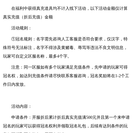
在福利中获得真充道具均不计入线下活动，以下活动金额仅计算
真实充值（折后充值）金额
活动规则：
①冠名规则：名字需先咨询人工客服是否符合要求，仅汉字，特
殊符号无法标注，名字不得涉及黄赌毒、辱骂等违法不良文明信息
，
玩家可自定义区服名称，最多
4个字。
注意：同一区服如有多个玩家满足充值条件，先申请的玩家可得
冠名权，如达到充值条件请尽快联系客服咨询，冠名奖励将在
1-2个工
作日内发放。
活动内容：
申请条件：开服折后累计
折后
真实充值满
500
元并且第一个来申请
冠名的玩家可以获得冠名权利并领取冠名礼包，后续有达到条件的玩