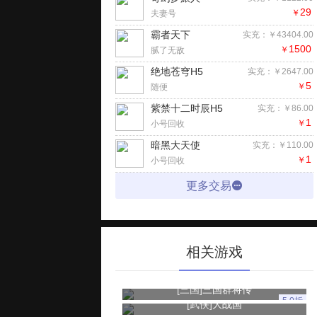
29
￥
夫妻号
霸者天下
实充：￥43404.00
1500
￥
腻了无敌
绝地苍穹H5
实充：￥2647.00
5
￥
随便
紫禁十二时辰H5
实充：￥86.00
1
￥
小号回收
暗黑大天使
实充：￥110.00
1
￥
小号回收
更多交易
相关游戏
[三国]
三国群将传
5.0折
[武侠]
大战国