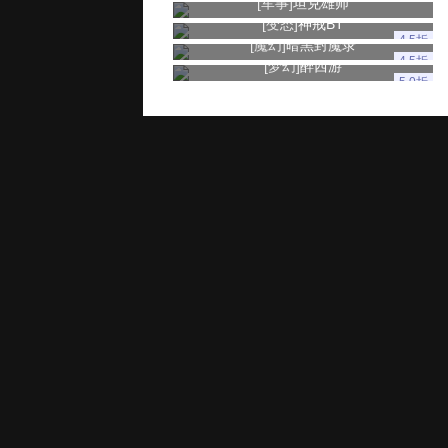
[军事]
坦克雄师
[变态]
神戒BT
4.5折
[魔幻]
暗黑封魔录
4.5折
[梦幻]
醉西游
5.0折