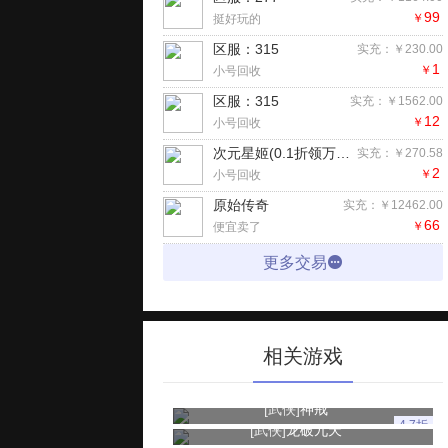
99
￥
挺好玩的
区服：315
实充：￥230.00
1
￥
小号回收
区服：315
实充：￥1562.00
12
￥
小号回收
次元星姬(0.1折领万抽送12星)手游
实充：￥270.58
2
￥
小号回收
原始传奇
实充：￥12462.00
66
￥
便宜卖了
更多交易
相关游戏
[武侠]
神戒
4.7折
[武侠]
龙破九天