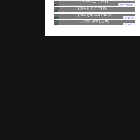
[军事]
三十六计
返120%
[魔幻]
上古传说
[魔幻]
暗黑封魔录
4.5折
[回合]
梦幻之城
4.0折