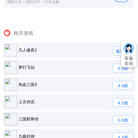
领取方式：福利大厅 - CDK兑换
相关游戏
凡人修真2
返120%
客服
咨询
梦幻飞仙
5.0折
热血三国3
4.8折
上古传说
4.5折
三国群将传
5.0折
九曲封神
4.5折