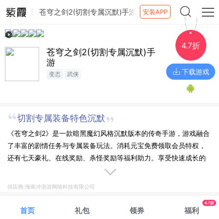
苍穹之剑2(切割专属沉默)手游
安装APP
4.7折
苍穹之剑2(切割专属沉默)手
游
下载游戏
变态
武侠
切割专属装备特色沉默
《苍穹之剑2》是一款暗黑魔幻风格沉默版本的传奇手游，游戏融合
了丰富的剧情任务与专属装备玩法。消耗元宝免费领取会员特权，
还有七天豪礼、在线奖励、杀怪奖励等福利助力。享受快速成长的
同时，体验热血澎湃的沙城争霸，让战力再次登上巅峰！
供应商:海南冲浪游网络科技有限公司
4.7折
首页
礼包
领券
福利