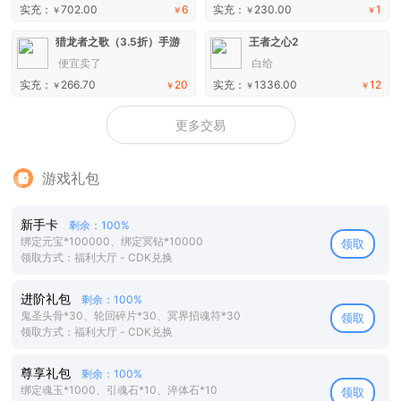
实充：
702.00
6
实充：
230.00
1
￥
￥
￥
￥
猎龙者之歌（3.5折）手游
王者之心2
便宜卖了
白给
实充：
266.70
20
实充：
1336.00
12
￥
￥
￥
￥
更多交易
游戏礼包
新手卡
剩余：100%
绑定元宝*100000、绑定冥钻*10000
领取
领取方式：福利大厅 - CDK兑换
进阶礼包
剩余：100%
鬼圣头骨*30、轮回碎片*30、冥界招魂符*30
领取
领取方式：福利大厅 - CDK兑换
尊享礼包
剩余：100%
绑定魂玉*1000、引魂石*10、淬体石*10
领取