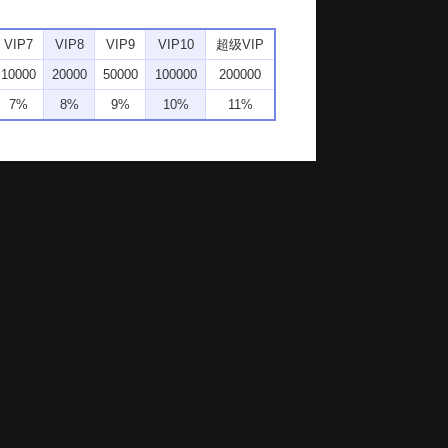
VIP7
VIP8
VIP9
VIP10
超级VIP
10000
20000
50000
100000
200000
7%
8%
9%
10%
11%