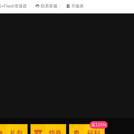
5+Flash变速器
联系客服
开服表
返115%
礼包
领券
福利