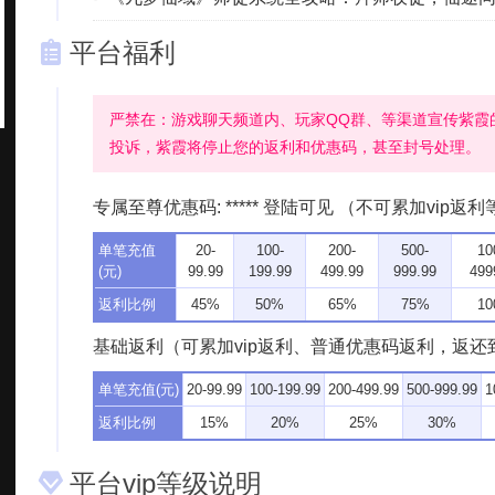
平台福利
严禁在：游戏聊天频道内、玩家QQ群、等渠道宣传紫霞
投诉，紫霞将停止您的返利和优惠码，甚至封号处理。
专属至尊优惠码: ***** 登陆可见 （不可累加vip
单笔充值
20-
100-
200-
500-
10
(元)
99.99
199.99
499.99
999.99
499
返利比例
45%
50%
65%
75%
10
基础返利（可累加vip返利、普通优惠码返利，返还
单笔充值(元)
20-99.99
100-199.99
200-499.99
500-999.99
1
返利比例
15%
20%
25%
30%
平台vip等级说明