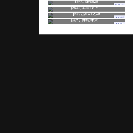
[梦幻]
醉西游
5.0折
[魔幻]
上古传说
[回合]
梦幻之城
4.0折
[魔幻]
神魔诛天
4.5折