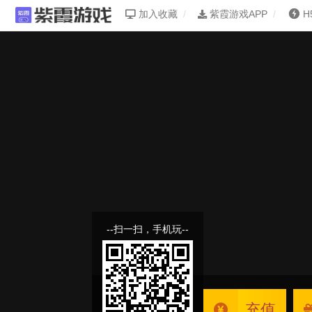
加入收藏
紫霞游戏APP
H
--扫一扫，手机玩--
充值