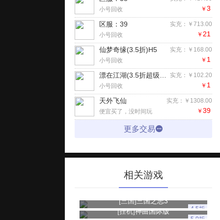
3
￥
小号回收
区服：39
实充：￥713.00
21
￥
小号回收
仙梦奇缘(3.5折)H5
实充：￥168.00
1
￥
小号回收
漂在江湖(3.5折超级返利版)H5
实充：￥102.20
1
￥
小号回收
天外飞仙
实充：￥1308.00
39
￥
便宜买了，没时间玩
更多交易
相关游戏
[三国]
三国之志3
4.5折
[挂机]
神曲国际版
5.0折