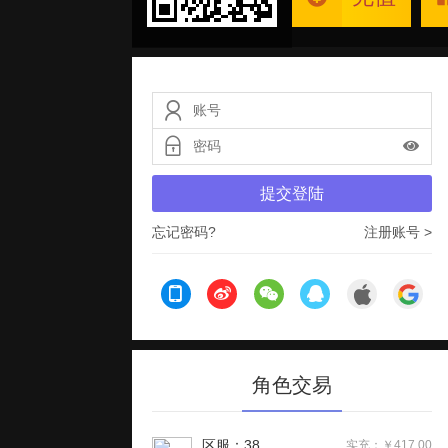
提交登陆
忘记密码?
注册账号 >
角色交易
区服：38
实充：￥417.00