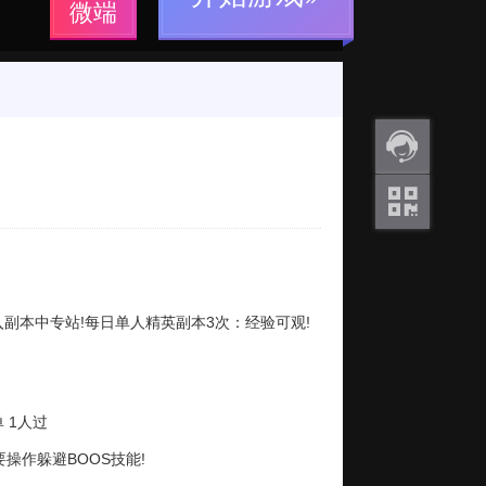
微端
返利
咨询
关注
微信
进入副本中专站!每日单人精英副本3次：经验可观!
 1人过
要操作躲避BOOS技能!