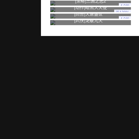
[策略]
三国之志2
4.0折
[动作]
暗黑大天使
返120%
[回合]
大唐盛世
4.0折
[武侠]
龙破九天
玩家服务
推广奖励
家长监控
用户协议
健康游戏忠告：抵制不良游戏 拒绝盗版游戏 注意自我保护 