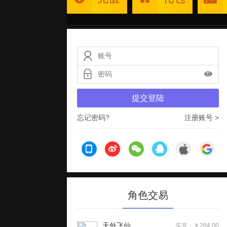
提交登陆
忘记密码?
注册账号 >
角色交易
天外飞仙
实充：￥284.00