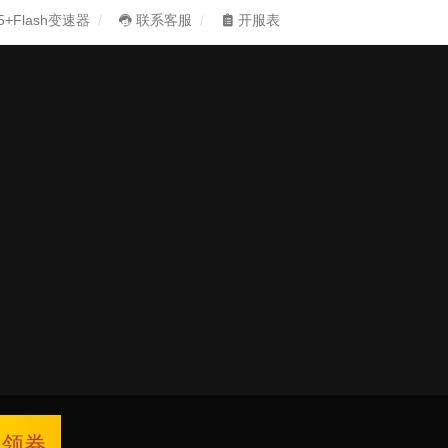
5+Flash变速器
联系客服
开服表
领券