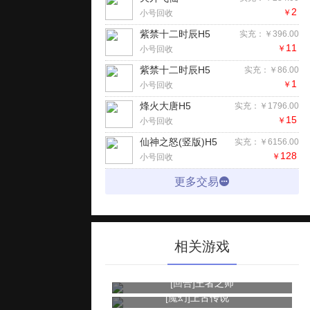
2
￥
小号回收
紫禁十二时辰H5
实充：￥396.00
11
￥
小号回收
紫禁十二时辰H5
实充：￥86.00
1
￥
小号回收
烽火大唐H5
实充：￥1796.00
15
￥
小号回收
仙神之怒(竖版)H5
实充：￥6156.00
128
￥
小号回收
更多交易
相关游戏
[回合]
王者之师
[魔幻]
上古传说