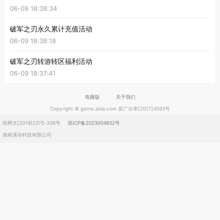
06-09 18:38:34
破军之刃永久累计充值活动
06-09 18:38:18
破军之刃转游转区福利活动
06-09 18:37:41
电脑版
关于我们
Copyright © game.zixia.com 新广出审[2017]4593号
琼网文[2019]2375-206号
琼ICP备2023004832号
海南溪谷科技有限公司