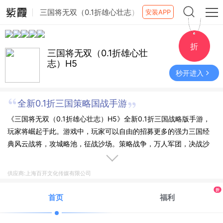
三国将无双（0.1折雄心壮志）
安装APP
H5
折
三国将无双（0.1折雄心壮
志）H5
秒开进入
全新0.1折三国策略国战手游
《三国将无双（0.1折雄心壮志）H5》全新0.1折三国战略版手游，
玩家将崛起于此。游戏中，玩家可以自由的招募更多的强力三国经
典风云战将，攻城略池，征战沙场。策略战争，万人军团，决战沙
盘。灵活的应对对手的进攻，策略婉转的迎击。三国乱世纷争，尔
虞我诈，合纵连横，看谁能逐鹿中原。
供应商:上海百开文化传媒有限公司
折
首页
福利