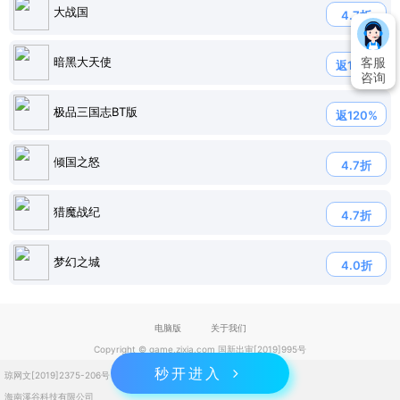
大战国
4.7折
暗黑大天使
客服
返120%
咨询
极品三国志BT版
返120%
倾国之怒
4.7折
猎魔战纪
4.7折
梦幻之城
4.0折
电脑版
关于我们
Copyright © game.zixia.com 国新出审[2019]995号
秒开进入
琼网文[2019]2375-206号
琼ICP备2023004832号
海南溪谷科技有限公司