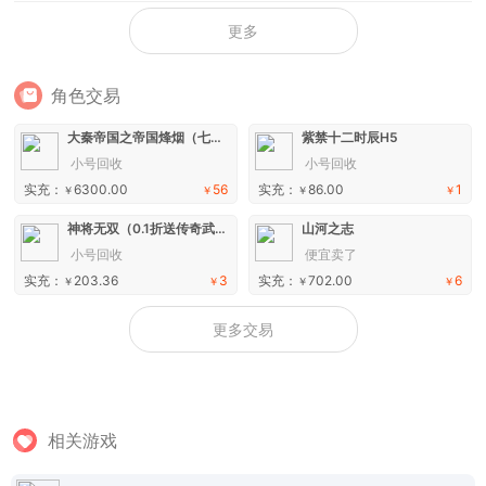
更多
角色交易
大秦帝国之帝国烽烟（七日登录侠女同游）手游
紫禁十二时辰H5
小号回收
小号回收
实充：
6300.00
56
实充：
86.00
1
￥
￥
￥
￥
神将无双（0.1折送传奇武将）H5
山河之志
小号回收
便宜卖了
实充：
203.36
3
实充：
702.00
6
￥
￥
￥
￥
更多交易
相关游戏