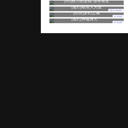
[3D]
权力的游戏·凛冬将至
[魔幻]
暗黑大天使
返120%
[回合]
梦幻之城
4.0折
[魔幻]
神魔诛天
4.5折