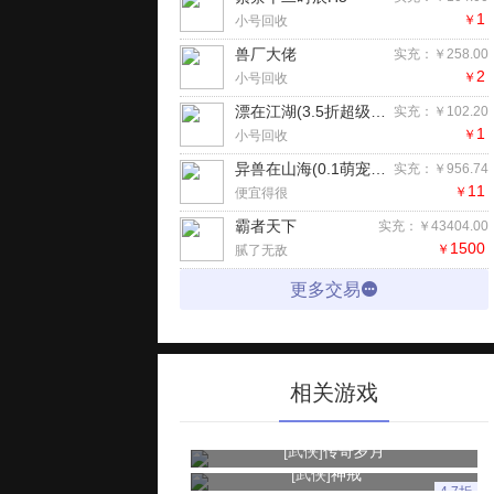
1
￥
小号回收
兽厂大佬
实充：￥258.00
2
￥
小号回收
漂在江湖(3.5折超级返利版)H5
实充：￥102.20
1
￥
小号回收
异兽在山海(0.1萌宠仙侠高爆版)H5
实充：￥956.74
11
￥
便宜得很
霸者天下
实充：￥43404.00
1500
￥
腻了无敌
更多交易
相关游戏
[武侠]
传奇岁月
[武侠]
神戒
4.7折