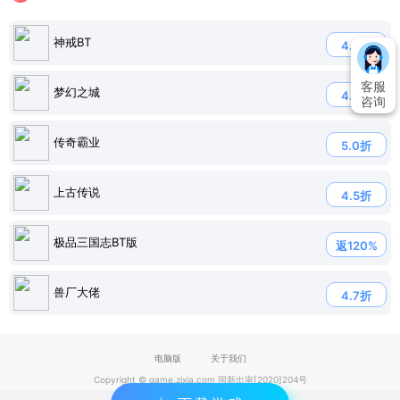
神戒BT
4.5折
客服
梦幻之城
4.0折
咨询
传奇霸业
5.0折
上古传说
4.5折
极品三国志BT版
返120%
兽厂大佬
4.7折
电脑版
关于我们
Copyright © game.zixia.com 国新出审[2020]204号