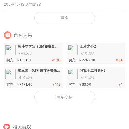
2024-12-13 07:12:38
更多
角色交易
新斗罗大陆（GM免费版）手游
王者之心2
不想玩了
小号回收
实充：
156.00
100
实充：
2746.00
24
￥
￥
￥
￥
猫三国（0.1折撸猫免费版）H5
紫禁十二时辰H5
小号回收
小号回收
实充：
7471.40
112
实充：
86.00
1
￥
￥
￥
￥
更多交易
相关游戏