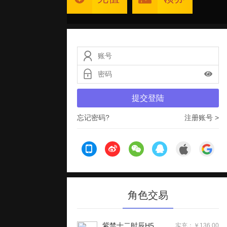
提交登陆
忘记密码?
注册账号 >
角色交易
紫禁十二时辰H5
实充：￥136.00