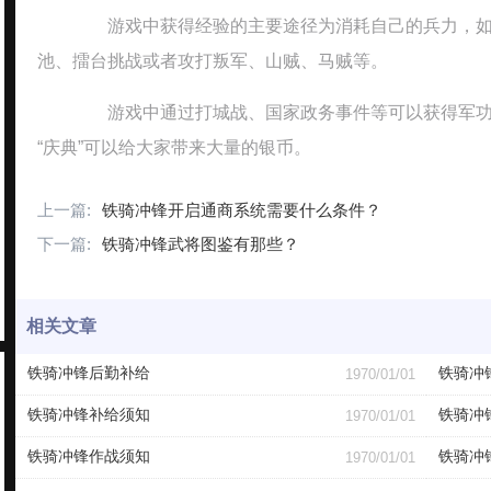
游戏中获得经验的主要途径为消耗自己的兵力，如
池、擂台挑战或者攻打叛军、山贼、马贼等。
游戏中通过打城战、国家政务事件等可以获得军功，
“庆典”可以给大家带来大量的银币。
上一篇:
铁骑冲锋开启通商系统需要什么条件？
下一篇:
铁骑冲锋武将图鉴有那些？
相关文章
铁骑冲锋后勤补给
铁骑冲
1970/01/01
铁骑冲锋补给须知
铁骑冲
1970/01/01
铁骑冲锋作战须知
铁骑冲
1970/01/01