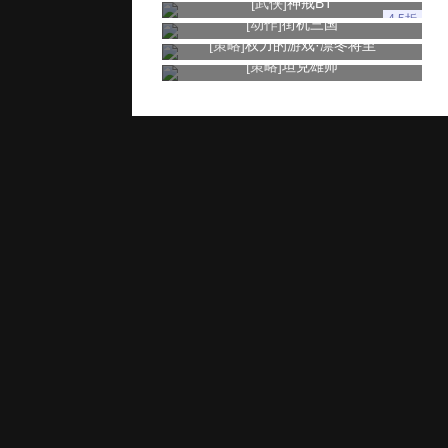
[武侠]
神戒BT
4.5折
[动作]
街机三国
[策略]
权力的游戏·凛冬将至
[策略]
坦克雄师
玩家服务
推广奖励
家长监控
用户协议
健康游戏忠告：抵制不良游戏 拒绝盗版游戏 注意自我保护 