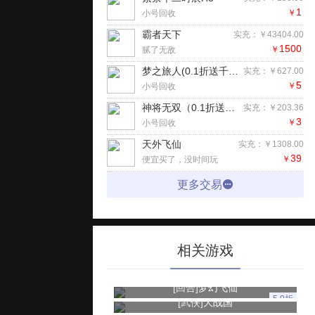
1
￥
小号回收
霸者天下
实充：￥43404.00
1500
￥
腻了无敌
梦之旅人(0.1折送千抽)手游
实充：￥627.00
5
￥
小号回收
神将无双（0.1折送传奇武将）H5
实充：￥203.36
3
￥
小号回收
天外飞仙
实充：￥1308.00
39
￥
便宜买了，没时间玩
更多交易
相关游戏
[回合]
梦幻飞仙
5.0折
[武侠]
大战国