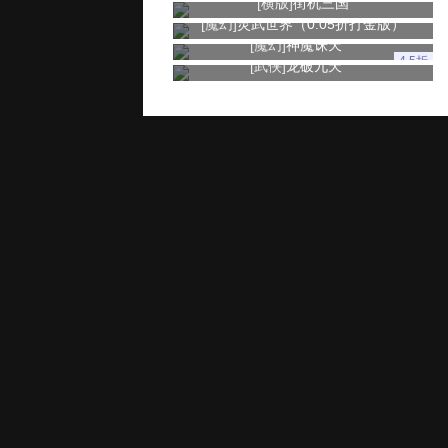
[横版]
街机三国
[魔幻]
灵武世界（0.05折打金版）
[魔幻]
神魔诛天
4.5折
[武侠]
龙破九天