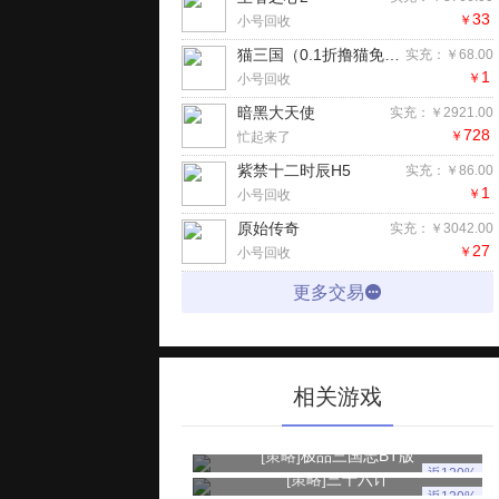
33
￥
小号回收
猫三国（0.1折撸猫免费版）H5
实充：￥68.00
1
￥
小号回收
暗黑大天使
实充：￥2921.00
728
￥
忙起来了
紫禁十二时辰H5
实充：￥86.00
1
￥
小号回收
原始传奇
实充：￥3042.00
27
￥
小号回收
更多交易
相关游戏
[策略]
极品三国志BT版
返120%
[策略]
三十六计
返120%