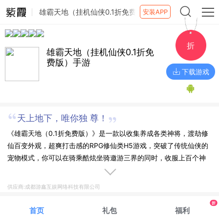
雄霸天地（挂机仙侠0.1折免费
安装APP
版）手游
折
雄霸天地（挂机仙侠0.1折免
费版）手游
下载游戏
天上地下，唯你独 尊！
《雄霸天地（0.1折免费版）》是一款以收集养成各类神将，渡劫修
仙百变外观，超爽打击感的RPG修仙类H5游戏，突破了传统仙侠的
宠物模式，你可以在骑乘酷炫坐骑邀游三界的同时，收服上百个神
将和女神统统纳为己用。任意搭配最强的出战神将组合，配合神级
灵将变身，天上地下，唯你独 尊！
供应商:成都游鑫互娱网络科技有限公司
折
首页
礼包
福利