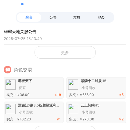
综合
公告
攻略
FAQ
雄霸天地关服公告
2025-07-25 15:13:49
更多
角色交易
霸者天下
紫禁十二时辰H5
便宜
小号回收
实充：
38.00
18
实充：
656.00
5
￥
￥
￥
￥
漂在江湖(3.5折超级返利版)H5
云上契约H5
小号回收
小号回收
实充：
102.20
1
实充：
273.00
2
￥
￥
￥
￥