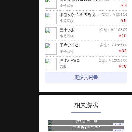
2
￥
小号回收
破雪刃(0.1折买断免费版)手游
实充：￥904.54
8
￥
小号回收
三十六计
实充：￥1162.00
10
￥
小号回收
王者之心2
实充：￥3766.00
33
￥
小号回收
冲吧小精灵
实充：￥12658.00
78
￥
霸服
更多交易
相关游戏
[挂机]
神仙道
4.8折
[三国]
热血三国3
4.8折