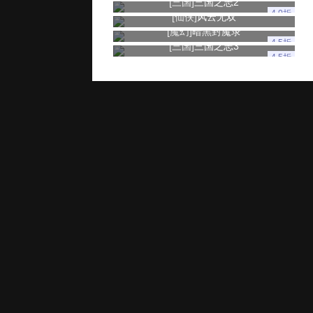
[三国]
三国之志2
4.0折
[仙侠]
风云无双
[魔幻]
暗黑封魔录
4.5折
[三国]
三国之志3
4.5折
玩家服务
推广奖励
家长监控
用户协议
健康游戏忠告：抵制不良游戏 拒绝盗版游戏 注意自我保护 