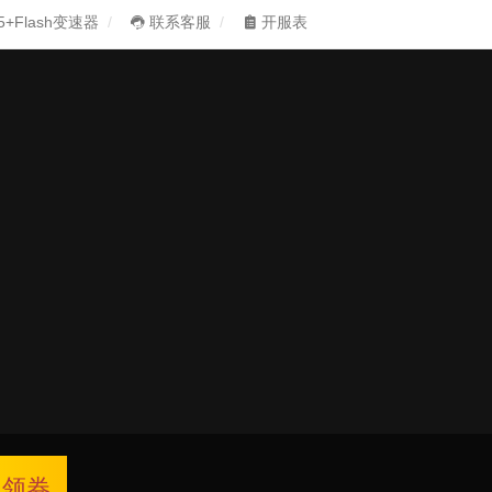
5+Flash变速器
联系客服
开服表
领券