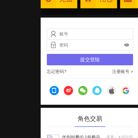
提交登陆
忘记密码?
注册账号 >
角色交易
仗剑封魔(0.1折极品侠客任选)H5
实充：￥323.02