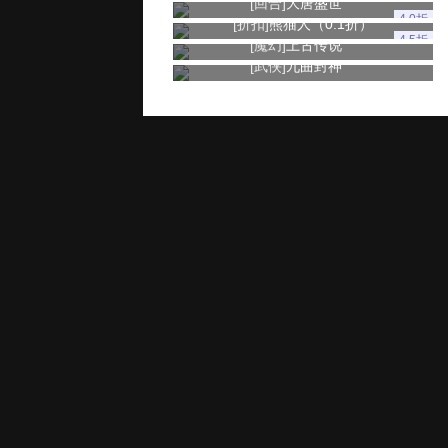
[回合]
大唐盛世
4.0折
[折扣]
熊猫人（0.1折）
4.5折
[魔幻]
上古传说
[武侠]
九曲封神