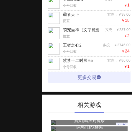
1
￥
小号回收
霸者天下
实充：￥38.00
18
￥
便宜
萌宠呈祥（文字魔兽）H5
实充：￥287.00
2
￥
便宜
王者之心2
实充：￥2746.00
24
￥
小号回收
紫禁十二时辰H5
实充：￥86.00
1
￥
小号回收
更多交易
相关游戏
[魔幻]
暗黑封魔录
4.5折
[策略]
百战群英