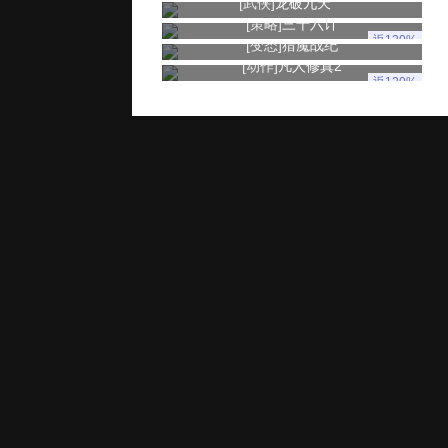
[武侠]
龙破九天
[策略]
三十六计
返120%
[变态]
猎魔战纪
[动作]
凡人修真2
返120%
玩家服务
推广奖励
家长监控
用户协议
健康游戏忠告：抵制不良游戏 拒绝盗版游戏 注意自我保护 