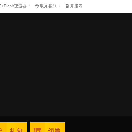
5+Flash变速器
联系客服
开服表
礼包
领券