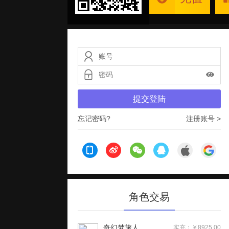
提交登陆
忘记密码?
注册账号 >
角色交易
奇幻梦旅人
实充：￥8925.00