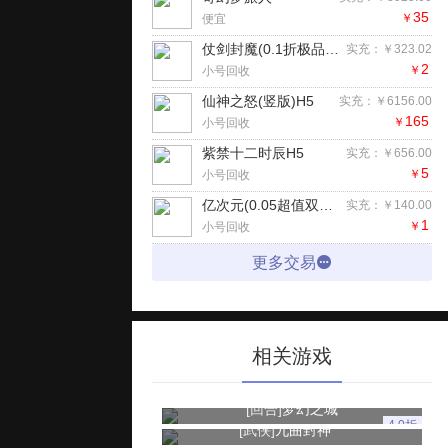
35
￥
便宜
仗剑封魔(0.1折极品侠客任选)H5
实充：￥323.02
2
￥
小号回收
仙神之怒(竖版)H5
实充：￥6156.00
165
￥
小号回收
紫禁十二时辰H5
实充：￥656.00
5
￥
小号回收
亿次元(0.05超值双倍代金版)手游
实充：￥140.00
1
￥
小号回收
更多交易
相关游戏
[回合]
梦幻之城
4.0折
[武侠]
九曲封神