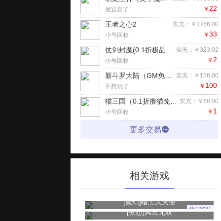
22
￥
便宜卖了
王者之心2
实充：￥3766.00
33
￥
小号回收
仗剑封魔(0.1折极品侠客任选)H5
实充：￥323.02
2
￥
小号回收
新斗罗大陆（GM免费版）手游
实充：￥156.00
100
￥
不想玩了
猫三国（0.1折撸猫免费版）H5
实充：￥68.00
1
￥
小号回收
更多交易
相关游戏
[魔幻]
暗黑大天使
返120%
[变态]
风云无双