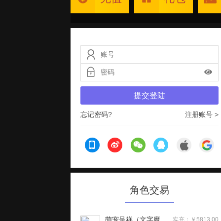
提交登陆
忘记密码?
注册账号 >
角色交易
萌宠呈祥（文字魔兽）H5
实充：￥5813.00