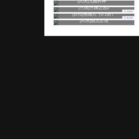
[武侠]
九曲封神
[三国]
三国之志2
4.0折
[折扣]
熊猫人（0.1折）
4.5折
[武侠]
战无止境