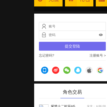
提交登陆
忘记密码?
注册账号 >
角色交易
紫禁十二时辰H5
实充：￥86.00