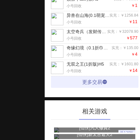
1
￥
小号回收
异兽在山海(0.1萌宠仙侠高爆版)H5
实充：￥1256.84
11
￥
小号回收
太空奇兵（发财传奇3.5折）手游
实充：￥32078.90
577
￥
小号回收
奇缘幻境（0.1折巾帼不让须眉）H5
实充：￥135.00
4
￥
小号回收
无双之王(1折版)H5
实充：￥1601.80
14
￥
小号回收
更多交易
相关游戏
[仙侠]
凡人修真2
返120%
[仙侠]
新太古遮天2