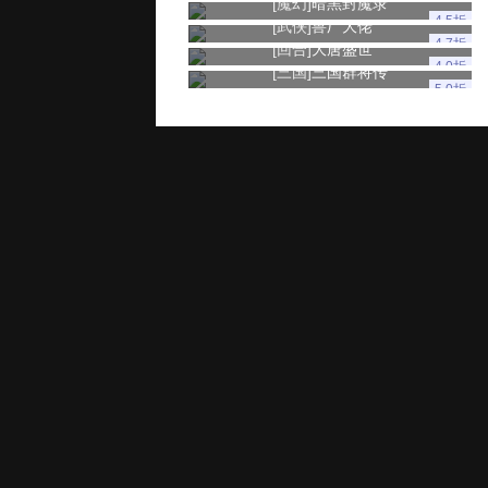
[魔幻]
暗黑封魔录
4.5折
[武侠]
兽厂大佬
4.7折
[回合]
大唐盛世
4.0折
[三国]
三国群将传
5.0折