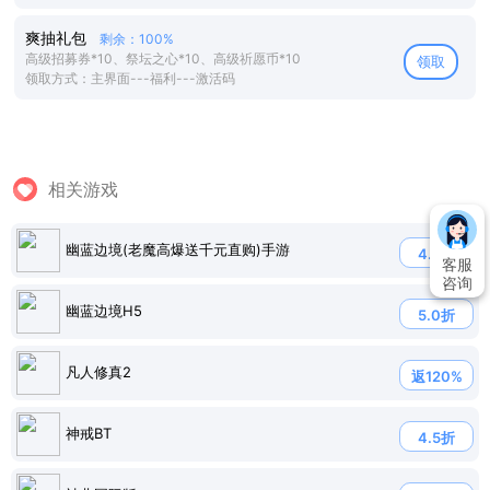
爽抽礼包
剩余：100%
高级招募券*10、祭坛之心*10、高级祈愿币*10
领取
领取方式：主界面---福利---激活码
相关游戏
幽蓝边境(老魔高爆送千元直购)手游
4.7折
客服
咨询
幽蓝边境H5
5.0折
凡人修真2
返120%
神戒BT
4.5折