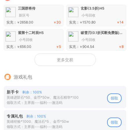
三国群将传
玄影(3.5折)H5
新区号
小号回收
实充：
2658.00
30
实充：
1570.80
14
￥
￥
￥
￥
紫禁十二时辰H5
破雪刃(0.1折买断免费版)手游
小号回收
小号回收
实充：
656.00
5
实充：
904.54
8
￥
￥
￥
￥
更多交易
游戏礼包
新手卡
剩余：100%
英雄进阶石*50、金币*50w、魔法石精华*100
领取
领取方式：主界面---福利---激活码
专属礼包
剩余：100%
英雄经验*1000、魔法石*5 、金币*50w
领取
领取方式：主界面---福利---激活码