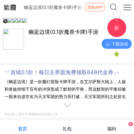
幽蓝边境(0.1折魔兽卡牌)手游
安装APP
折
幽蓝边境(0.1折魔兽卡牌)手游
下载游戏
首续0.1折！每日主界面免费领取648代金券
《幽蓝边境》是一款魔幻冒险卡牌手游，在艾尔萨斯大陆上，人族
和兽族持续千百年的冲突形成了默契的平衡，而这默契的平衡却被
一股来自虚空名为天灾军团的势力所打破，天灾军团所到之处皆生
灵涂炭，人族与兽族不得不放下旧日的仇恨，联手抵御天灾军团的
入侵，集结你的队伍，共同抵御天灾军团！
供应商:江阴市宇腾网络科技有限公司
折
首页
礼包
福利