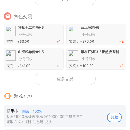
角色交易
紫禁十二时辰H5
云上契约H5
小号回收
小号回收
实充：
86.00
1
实充：
273.00
2
￥
￥
￥
￥
山海经异兽录H5
漂在江湖(3.5折超级返利版)H5
小号回收
小号回收
实充：
141.00
1
实充：
102.20
1
￥
￥
￥
￥
更多交易
游戏礼包
新手卡
剩余：100%
钻石*1000,金怀表*5,金钱*1000000,古典窗户*1
领取
领取方式：福利-礼包码-兑换