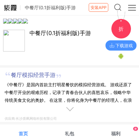
中餐厅(0.1折福利版)手游
安装APP
折
中餐厅(0.1折福利版)手游
下载游戏
餐厅模拟经营手游
《中餐厅》是国内首款主打明星餐饮的模拟经营游戏。 游戏还原了
中餐厅开业的艰难历程，记录了青春合伙人的喜怒哀乐，领略中华
传统美食文化的奥妙。 在这里，你将化身为中餐厅的经理人，在浪
漫的象岛从零开始，经营一家中餐厅，带领个性 鲜明又各怀才能的
明星们，发挥自己的专属才能以及明星优势，不断研发中式菜谱、
供应商:长沙质飒网络科技有限公司
精进厨艺， 从破砖烂瓦的店面到一线中餐厅，弘扬东方美食文化，
折
收服海外顾客的胃、华人旅客的心，书写 你和东方美食的独特篇
首页
礼包
福利
章，打造东方美食王国。