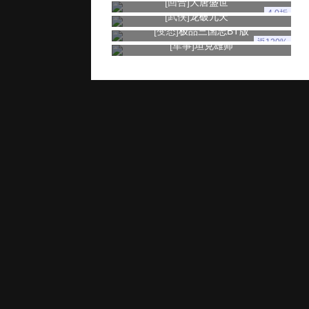
[回合]
大唐盛世
4.0折
[武侠]
龙破九天
[变态]
极品三国志BT版
返120%
[军事]
坦克雄师
玩家服务
推广奖励
家长监控
用户协议
健康游戏忠告：抵制不良游戏 拒绝盗版游戏 注意自我保护 