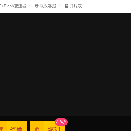
5+Flash变速器
联系客服
开服表
4.8折
领券
福利