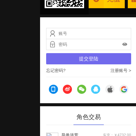
提交登陆
忘记密码?
注册账号 >
角色交易
异兽洪荒
实充：￥4732.00