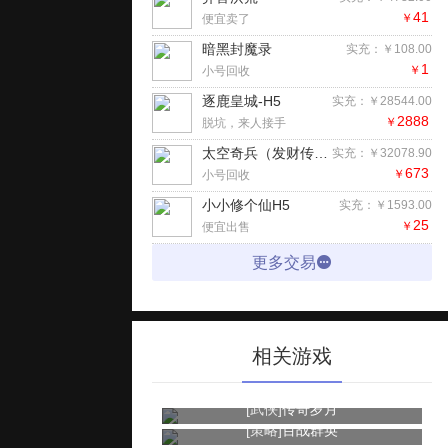
41
￥
便宜卖了
暗黑封魔录
实充：￥108.00
1
￥
小号回收
逐鹿皇城-H5
实充：￥28544.00
2888
￥
脱坑，来人接手
太空奇兵（发财传奇3.5折）手游
实充：￥32078.90
673
￥
小号回收
小小修个仙H5
实充：￥1593.00
25
￥
便宜出售
更多交易
相关游戏
[武侠]
传奇岁月
[策略]
百战群英