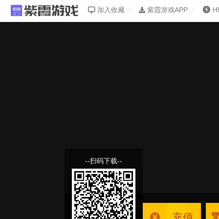
加入收藏
紫霞游戏APP
H
--扫码下载--
充值